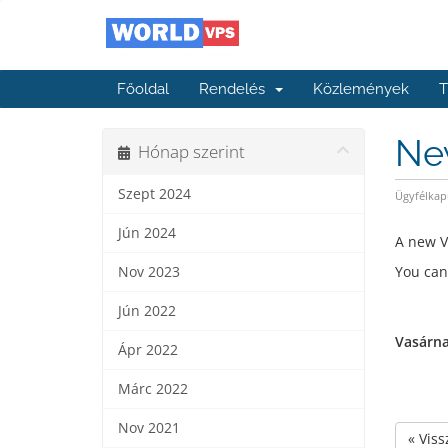
Főoldal
Rendelés
Közlemények
T
Ne
Hónap szerint
Szept 2024
Ügyfélkap
Jún 2024
A new V
You can
Nov 2023
Jún 2022
Vasárna
Ápr 2022
Márc 2022
Nov 2021
« Viss