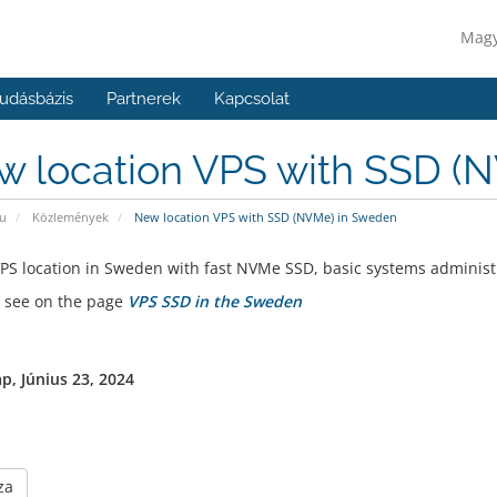
Mag
udásbázis
Partnerek
Kapcsolat
w location VPS with SSD (
u
Közlemények
New location VPS with SSD (NVMe) in Sweden
PS location in Sweden with fast NVMe SSD, basic systems administ
 see on the page
VPS SSD in the Sweden
p, Június 23, 2024
za