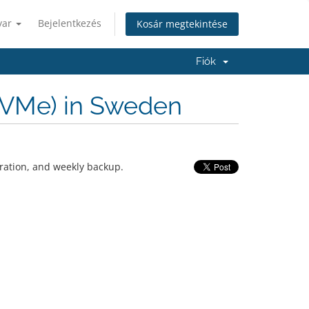
yar
Bejelentkezés
Kosár megtekintése
Fiók
NVMe) in Sweden
ration, and weekly backup.