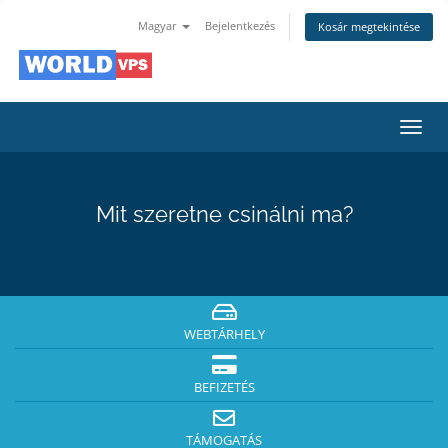
Magyar
Bejelentkezés
Kosár megtekintése
Váltá
a
navig
Mit szeretne csinálni ma?
WEBTÁRHELY
BEFIZETÉS
TÁMOGATÁS