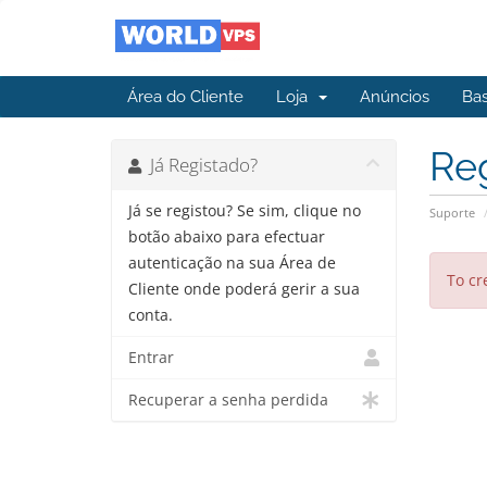
Área do Cliente
Loja
Anúncios
Ba
Re
Já Registado?
Já se registou? Se sim, clique no
Suporte
botão abaixo para efectuar
autenticação na sua Área de
To cr
Cliente onde poderá gerir a sua
conta.
Entrar
Recuperar a senha perdida