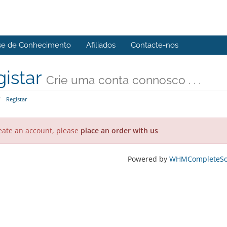
se de Conhecimento
Afiliados
Contacte-nos
gistar
Crie uma conta connosco . . .
Registar
eate an account, please
place an order with us
Powered by
WHMCompleteSol