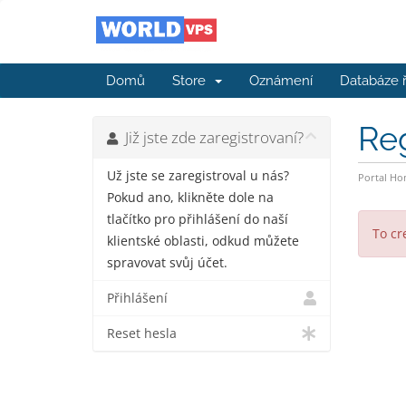
Domů
Store
Oznámení
Databáze 
Re
Již jste zde zaregistrovaní?
Už jste se zaregistroval u nás?
Portal H
Pokud ano, klikněte dole na
tlačítko pro přihlášení do naší
To cr
klientské oblasti, odkud můžete
spravovat svůj účet.
Přihlášení
Reset hesla