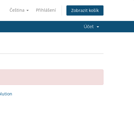
Čeština
Přihlášení
Zobrazit košík
Účet
ution