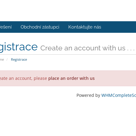
řešení
Obchodní zástupci
Kontaktujte nás
gistrace
Create an account with us . . .
ome
Registrace
eate an account, please
place an order with us
Powered by
WHMCompleteSol