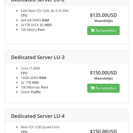
Intel Xeon E3-1220, 4x 3.10 GHz
$135.00USD
CPU
2x4 GB DDR3
RAM
Maandelijks
2x1TB SATA 3G
HDD
100 Mbit\s
Port
Nu bestellen
Dedicated Server LU-3
Core i7-2600
$150.00USD
CPU
16GB DDR3
RAM
Maandelijks
2x 1TB
HDD
100 Mbit\sec
Port
Nu bestellen
Unlim
Traffic
Dedicated Server LU-4
Xeon E3-1230 Quad-Core
$150.00USD
CPU