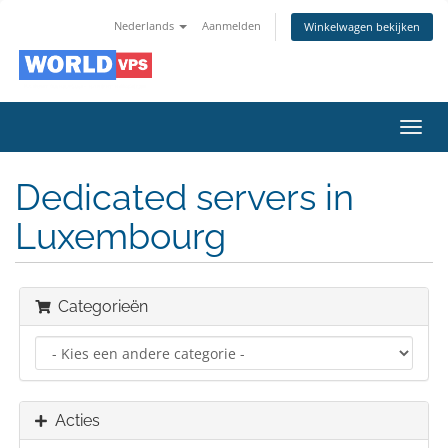
Nederlands
Aanmelden
Winkelwagen bekijken
Navig
in-/u
Dedicated servers in
Luxembourg
Categorieën
Acties