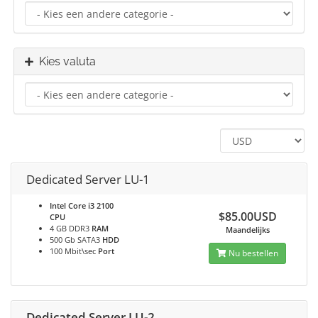
Kies valuta
Dedicated Server LU-1
Intel Core i3 2100
$85.00USD
CPU
4 GB DDR3
RAM
Maandelijks
500 Gb SATA3
HDD
100 Mbit\sec
Port
Nu bestellen
Dedicated Server LU-2