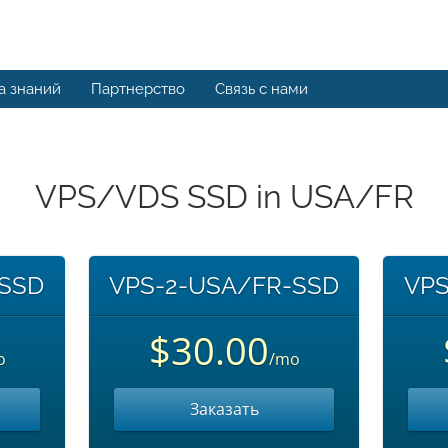
а знаний
Партнерство
Связь с нами
VPS/VDS SSD in USA/FR
-SSD
VPS-2-USA/FR-SSD
VPS
$30.00
o
/mo
Заказать