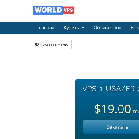
Главная
Купить
Объявления
Баз
Показать меню
VPS-1-USA/FR
$19.00
/m
Заказать