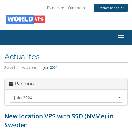
Français
Connexion
Afficher le panier
Bascu
la
navig
Actualités
Accueil
Actualités
juin 2024
Par mois
New location VPS with SSD (NVMe) in
Sweden