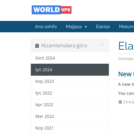
Ana səhifə
Mağaza
Elanlar
Məluma
Ela
Nizamlamalara görə
Sent 2024
Azerbaija
İyn 2024
New 
Noy 2023
A new V
İyn 2022
You can
23rd İ
Apr 2022
Mar 2022
Noy 2021