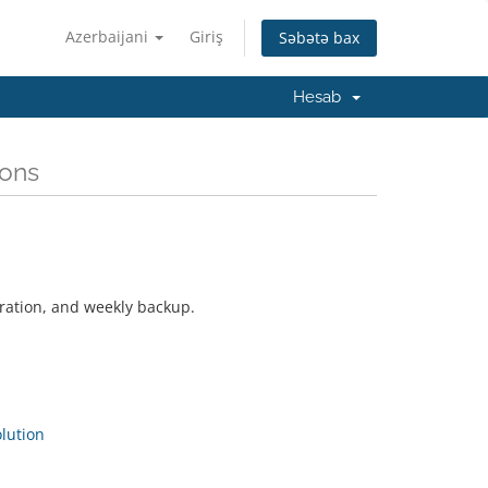
Azerbaijani
Giriş
Səbətə bax
Hesab
ions
ration, and weekly backup.
ution